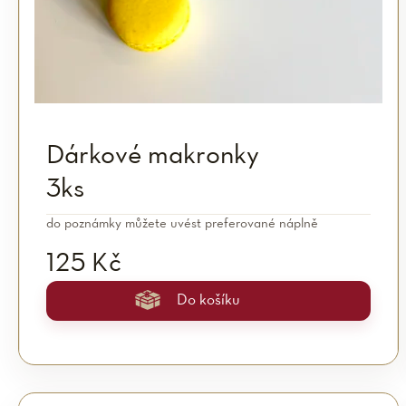
o
d
u
k
Dárkové makronky
3ks
t
do poznámky můžete uvést preferované náplně
ů
125 Kč
Do košíku