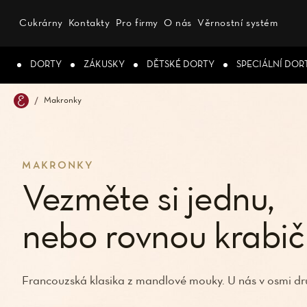
Přejít
na
Cukrárny
Kontakty
Pro firmy
O nás
Věrnostní systém
obsah
DORTY
ZÁKUSKY
DĚTSKÉ DORTY
SPECIÁLNÍ DOR
Makronky
MAKRONKY
Vezměte si jednu,
nebo rovnou krabič
Francouzská klasika z mandlové mouky. U nás v osmi dr