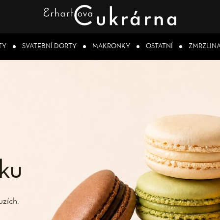
TY
SVATEBNÍ DORTY
MAKRONKY
OSTATNÍ
ZMRZLIN
ku
uzích.