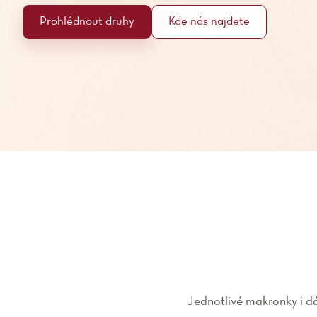
Prohlédnout druhy
Kde nás najdete
Jednotlivé makronky i d