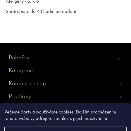
Alergeny - 3, 7, 8
Spotřebujte do 48 hodin po dodání
Z
Pobočky
á
Kategorie
p
a
Kontakt e-shop
t
Pro firmy
í
Ochrana osobních údajů
Obchodní podmínky
Pečeme dorty a používáme cookies. Dalším procházením
tohoto webu vyjadřujete souhlas s jejich používáním.