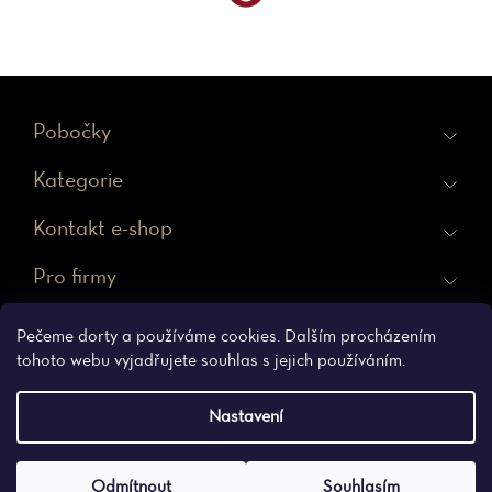
v
l
á
Z
d
Pobočky
á
a
Kategorie
p
c
í
a
Kontakt e-shop
p
t
Pro firmy
r
v
í
Ochrana osobních údajů
Obchodní podmínky
Pečeme dorty a používáme cookies. Dalším procházením
k
tohoto webu vyjadřujete souhlas s jejich používáním.
y
Vytvořil Shoptet
Nastavení
v
ý
Copyright 2026
Erhartova cukrárna
. Všechna práva
Odmítnout
Souhlasím