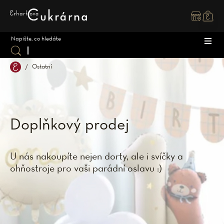
Přejít
na
obsah
Ostatní
DOR
ZÁK
DĚT
SPEC
SVAT
Doplňkový prodej
MAK
OSTA
U nás nakoupíte nejen dorty, ale i svíčky a
ZMR
ohňostroje pro vaši parádní oslavu :)