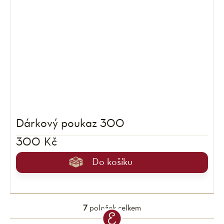
Dárkový poukaz 300
300 Kč
Do košíku
7
položek celkem
O