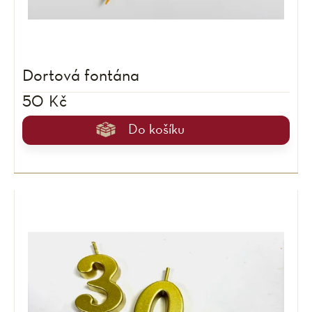
d
u
Dortová fontána
k
50 Kč
t
Do košíku
ů