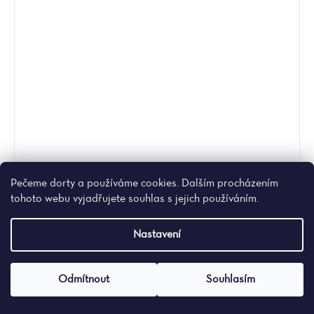
Pečeme dorty a používáme cookies. Dalším procházením
tohoto webu vyjadřujete souhlas s jejich používáním.
Nastavení
D49 - Hello Kitty
2 500 Kč
Odmítnout
Souhlasím
Detail