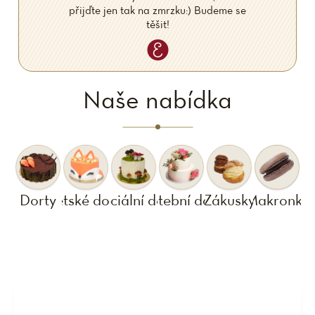
přijďte jen tak na zmrzku:) Budeme se
těšit!
Naše nabídka
Dorty
Dětské dorty
Speciální dorty
Svatební dorty
Zákusky
Makronky