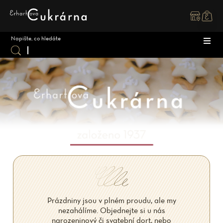
Přejít
na
obsah
DOR
ZÁK
DĚT
SPEC
SVAT
MAK
OSTA
ZMR
Prázdniny jsou v plném proudu, ale my
nezahálíme. Objednejte si u nás
narozeninový či svatební dort, nebo