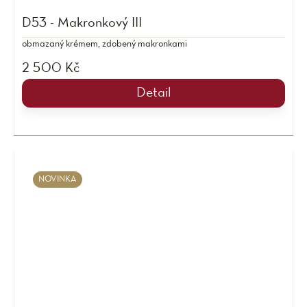
D53 - Makronkový III
obmazaný krémem, zdobený makronkami
2 500 Kč
Detail
NOVINKA