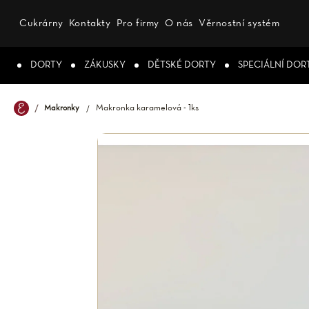
Přejít
na
Cukrárny
Kontakty
Pro firmy
O nás
Věrnostní systém
obsah
DORTY
ZÁKUSKY
DĚTSKÉ DORTY
SPECIÁLNÍ DOR
Makronka karamelová - 1ks
Makronky