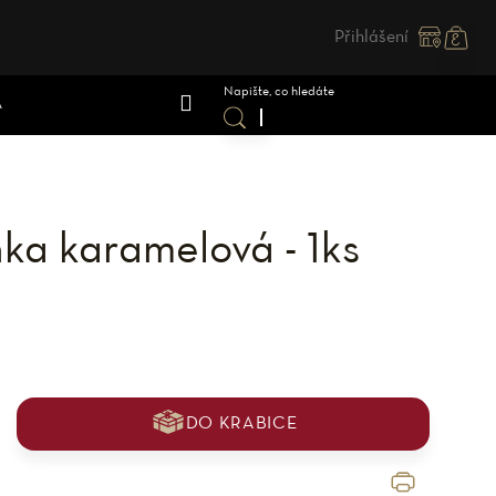
Přihlášení
Nákupn
košík
A
ka karamelová - 1ks
DO KRABICE