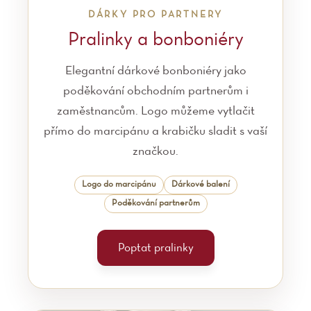
DÁRKY PRO PARTNERY
Pralinky a bonboniéry
Elegantní dárkové bonboniéry jako
poděkování obchodním partnerům i
zaměstnancům. Logo můžeme vytlačit
přímo do marcipánu a krabičku sladit s vaší
značkou.
Logo do marcipánu
Dárkové balení
Poděkování partnerům
Poptat pralinky