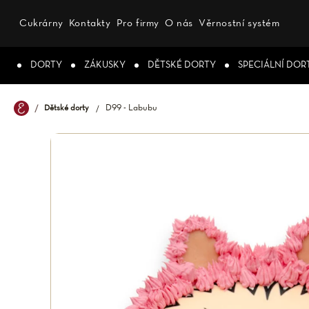
Přejít
na
Cukrárny
Kontakty
Pro firmy
O nás
Věrnostní systém
obsah
DORTY
ZÁKUSKY
DĚTSKÉ DORTY
SPECIÁLNÍ DOR
D99 - Labubu
Dětské dorty