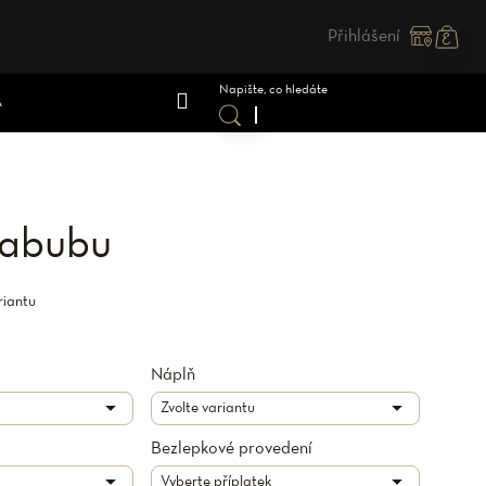
Přihlášení
Nákupn
košík
A
Labubu
riantu
Náplň
Bezlepkové provedení