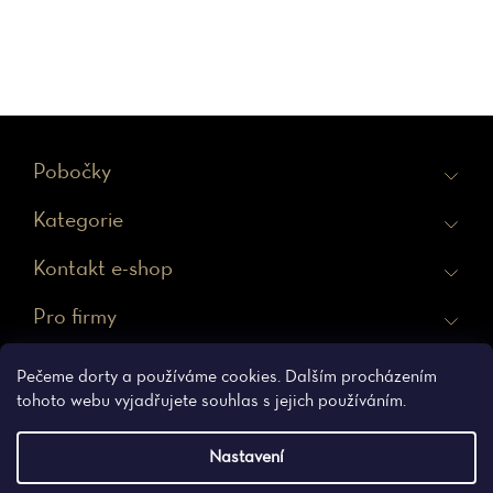
Z
Pobočky
á
Kategorie
p
a
Kontakt e-shop
t
Pro firmy
í
Ochrana osobních údajů
Obchodní podmínky
Pečeme dorty a používáme cookies. Dalším procházením
tohoto webu vyjadřujete souhlas s jejich používáním.
Nastavení
Vytvořil Shoptet