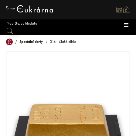
Přejít
na
obsah
S18 - Zlatá cihla
Speciální dorty
DOR
ZÁK
DĚT
SPEC
SVAT
MAK
OSTA
ZMR