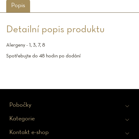
Popis
Detailní popis produktu
Alergeny - 1, 3, 7, 8
Spotřebujte do 48 hodin po dodání
Z
Pobočky
á
Kategorie
p
a
Kontakt e-shop