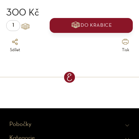
300 Kč
DO KRABICE
Sdílet
Tisk
Z
Pobočky
á
Kategorie