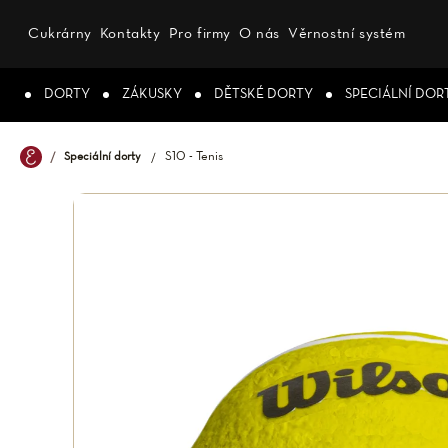
Přejít
na
Cukrárny
Kontakty
Pro firmy
O nás
Věrnostní systém
obsah
DORTY
ZÁKUSKY
DĚTSKÉ DORTY
SPECIÁLNÍ DOR
S10 - Tenis
Speciální dorty