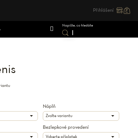
Přihlášení
Nákupn
košík
A
enis
riantu
Náplň
Bezlepkové provedení