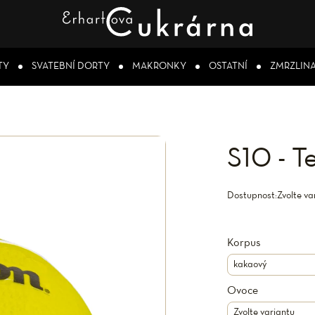
TY
SVATEBNÍ DORTY
MAKRONKY
OSTATNÍ
ZMRZLIN
S10 - T
Dostupnost:
Zvolte va
Korpus
Ovoce