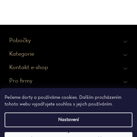
Z
Pobočky
á
Kategorie
p
a
Kontakt e-shop
t
Pro firmy
í
Ochrana osobních údajů
Obchodní podmínky
Pečeme dorty a používáme cookies. Dalším procházením
tohoto webu vyjadřujete souhlas s jejich používáním.
Nastavení
Vytvořil Shoptet