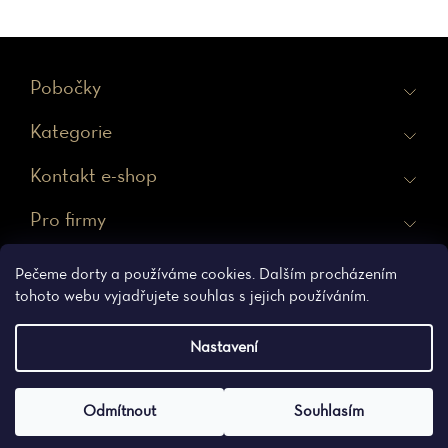
Z
Pobočky
á
Kategorie
p
a
Kontakt e-shop
t
Pro firmy
í
Ochrana osobních údajů
Obchodní podmínky
Pečeme dorty a používáme cookies. Dalším procházením
tohoto webu vyjadřujete souhlas s jejich používáním.
Nastavení
Vytvořil Shoptet
Copyright 2026
Erhartova cukrárna
. Všechna práva
Odmítnout
Souhlasím
vyhrazena.
Upravit nastavení cookies