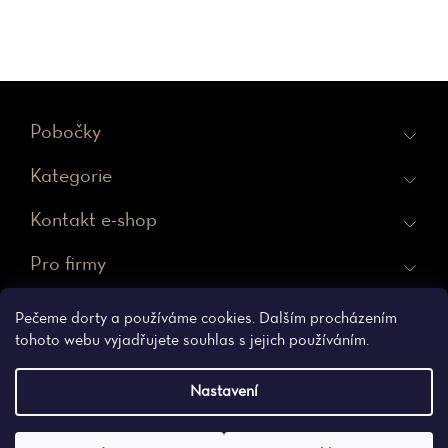
Z
Pobočky
á
Kategorie
p
a
Kontakt e-shop
t
Pro firmy
í
Ochrana osobních údajů
Obchodní podmínky
Pečeme dorty a používáme cookies. Dalším procházením
tohoto webu vyjadřujete souhlas s jejich používáním.
Nastavení
Vytvořil Shoptet