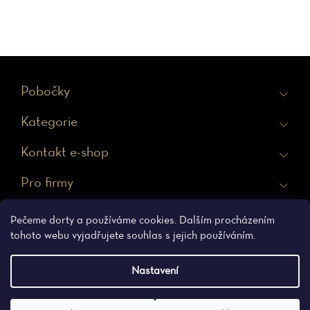
Z
Pobočky
á
Kategorie
p
a
Kontakt e-shop
t
Pro firmy
í
Ochrana osobních údajů
Obchodní podmínky
Pečeme dorty a používáme cookies. Dalším procházením
tohoto webu vyjadřujete souhlas s jejich používáním.
Nastavení
Vytvořil Shoptet