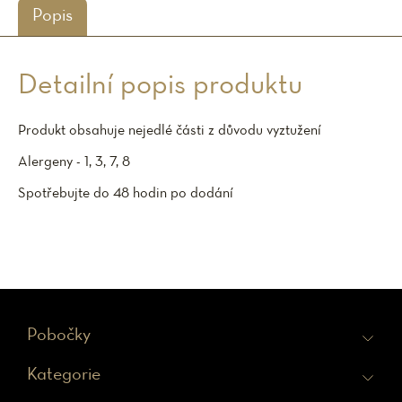
Popis
Detailní popis produktu
Produkt obsahuje nejedlé části z důvodu vyztužení
Alergeny - 1, 3, 7, 8
Spotřebujte do 48 hodin po dodání
Z
Pobočky
á
Kategorie
p