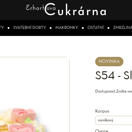
TY
SVATEBNÍ DORTY
MAKRONKY
OSTATNÍ
ZMRZLIN
NOVINKA
S54 - S
Dostupnost:
Zvolte va
Korpus
Ovoce