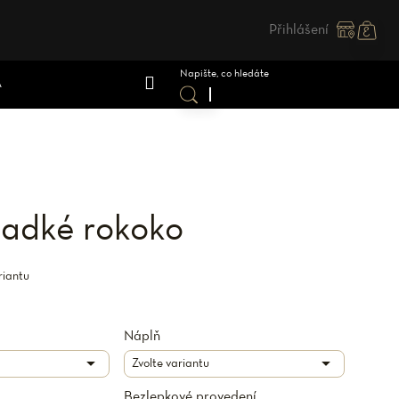
Přihlášení
Nákupn
košík
A
ladké rokoko
riantu
Náplň
Bezlepkové provedení