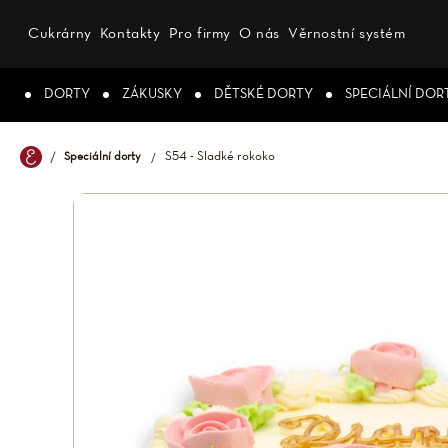
Přejít
na
Cukrárny
Kontakty
Pro firmy
O nás
Věrnostní systém
obsah
DORTY
ZÁKUSKY
DĚTSKÉ DORTY
SPECIÁLNÍ DOR
S54 - Sladké rokoko
Speciální dorty