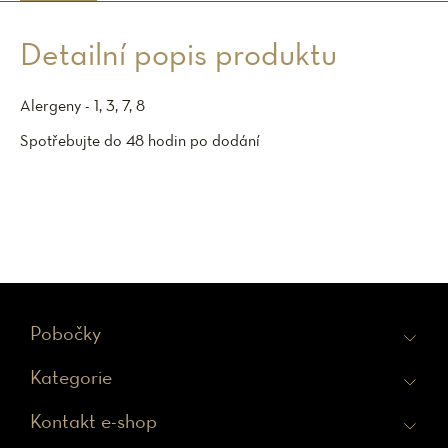
Detailní popis produktu
Alergeny - 1, 3, 7, 8
Spotřebujte do 48 hodin po dodání
Z
Pobočky
á
Kategorie
p
a
Kontakt e-shop