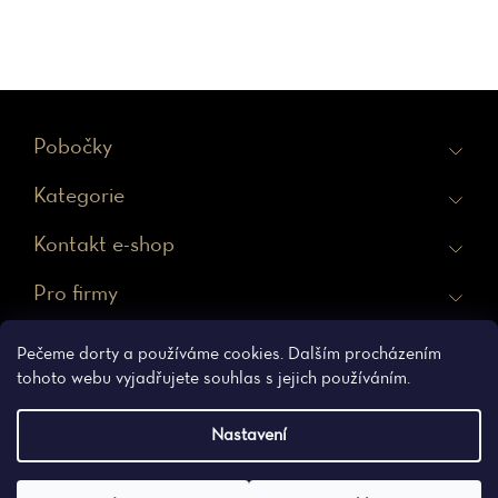
Z
Pobočky
á
Kategorie
p
a
Kontakt e-shop
t
Pro firmy
í
Ochrana osobních údajů
Obchodní podmínky
Pečeme dorty a používáme cookies. Dalším procházením
tohoto webu vyjadřujete souhlas s jejich používáním.
Nastavení
Vytvořil Shoptet