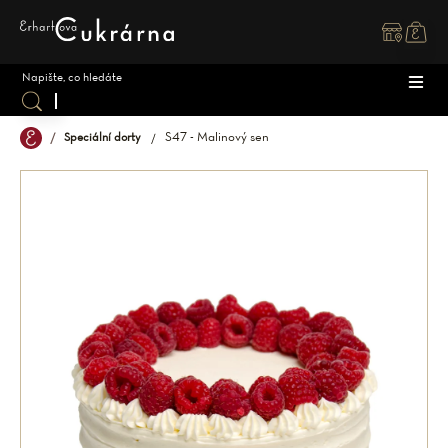
Přejít
na
obsah
S47 - Malinový sen
Speciální dorty
DOR
ZÁK
DĚT
SPEC
SVAT
MAK
OSTA
ZMR