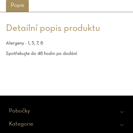
Popis
Detailní popis produktu
Alergeny - 1, 3, 7, 8
Spotřebujte do 48 hodin po dodání
Z
Pobočky
á
Kategorie
p