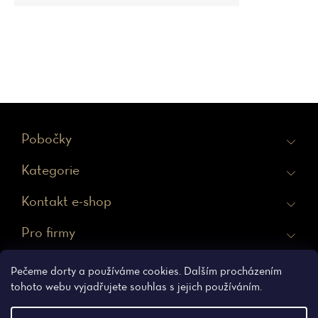
Z
Pobočky
á
Kategorie
p
a
Kontakt e-shop
t
Pro firmy
í
Ochrana osobních údajů
Obchodní podmínky
Pečeme dorty a používáme cookies. Dalším procházením
tohoto webu vyjadřujete souhlas s jejich používáním.