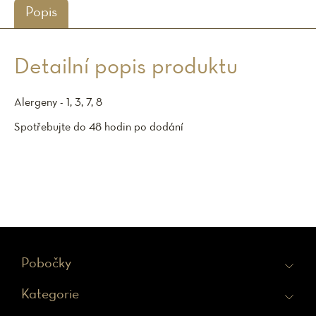
Popis
Detailní popis produktu
Alergeny - 1, 3, 7, 8
Spotřebujte do 48 hodin po dodání
Z
Pobočky
á
Kategorie
p