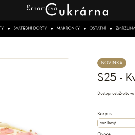
TY
SVATEBNÍ DORTY
MAKRONKY
OSTATNÍ
ZMRZLIN
NOVINKA
S25 - K
Dostupnost:
Zvolte va
Korpus
Ovoce