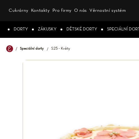
Přejít
na
Cukrárny
Kontakty
Pro firmy
O nás
Věrnostní systém
obsah
DORTY
ZÁKUSKY
DĚTSKÉ DORTY
SPECIÁLNÍ DOR
S25 - Květy
Speciální dorty