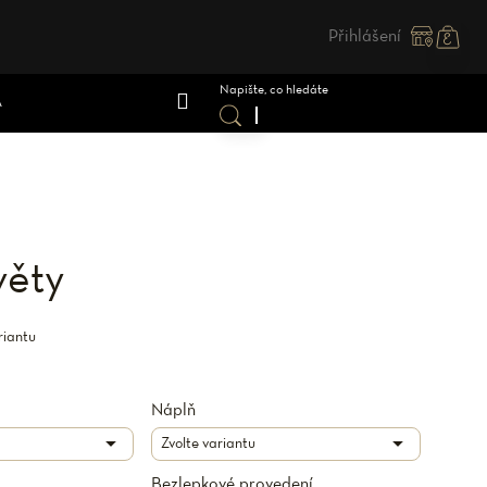
Přihlášení
Nákupn
košík
A
věty
riantu
Náplň
Bezlepkové provedení