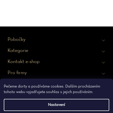
Z
Pobočky
á
Kategorie
p
a
Kontakt e-shop
t
Pro firmy
í
Ochrana osobních údajů
Obchodní podmínky
Pečeme dorty a používáme cookies. Dalším procházením
tohoto webu vyjadřujete souhlas s jejich používáním.
Nastavení
Vytvořil Shoptet