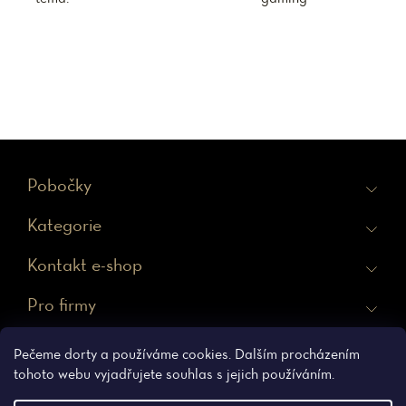
Z
Pobočky
á
Kategorie
p
a
Kontakt e-shop
t
Pro firmy
í
Ochrana osobních údajů
Obchodní podmínky
Pečeme dorty a používáme cookies. Dalším procházením
tohoto webu vyjadřujete souhlas s jejich používáním.