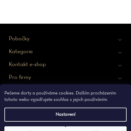
Z
Pobočky
á
Kategorie
p
a
Kontakt e-shop
t
Pro firmy
í
Ochrana osobních údajů
Obchodní podmínky
Pečeme dorty a používáme cookies. Dalším procházením
tohoto webu vyjadřujete souhlas s jejich používáním.
Nastavení
Vytvořil Shoptet