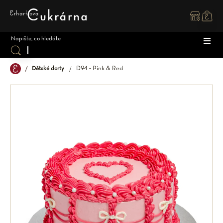
Přejít
na
obsah
D94 - Pink & Red
Dětské dorty
DOR
ZÁK
DĚT
SPEC
SVAT
MAK
OSTA
ZMR