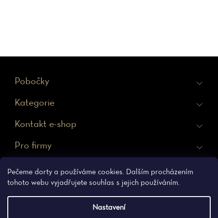
Z
Pobočky
á
Kategorie
p
a
Kontakt e-shop
t
Pro firmy
í
Ochrana osobních údajů
Obchodní podmínky
Pečeme dorty a používáme cookies. Dalším procházením
tohoto webu vyjadřujete souhlas s jejich používáním.
Nastavení
Vytvořil Shoptet