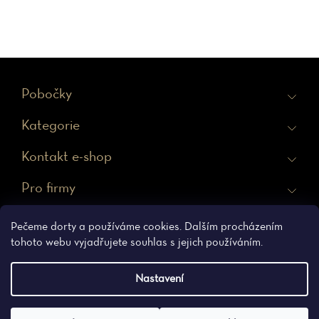
Z
Pobočky
á
Kategorie
p
a
Kontakt e-shop
t
Pro firmy
í
Ochrana osobních údajů
Obchodní podmínky
Pečeme dorty a používáme cookies. Dalším procházením
tohoto webu vyjadřujete souhlas s jejich používáním.
Nastavení
Vytvořil Shoptet