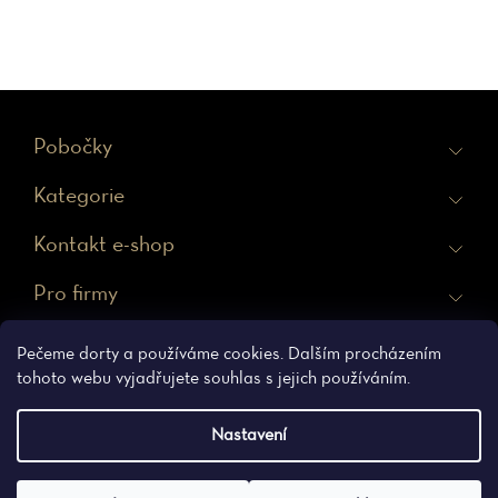
Z
Pobočky
á
Kategorie
p
a
Kontakt e-shop
t
Pro firmy
í
Ochrana osobních údajů
Obchodní podmínky
Pečeme dorty a používáme cookies. Dalším procházením
tohoto webu vyjadřujete souhlas s jejich používáním.
Nastavení
Vytvořil Shoptet