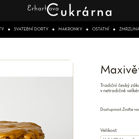
TY
SVATEBNÍ DORTY
MAKRONKY
OSTATNÍ
ZMRZLIN
Maxivě
Tradiční český zá
v netradičně velk
Dostupnost:
Zvolte va
Velikost