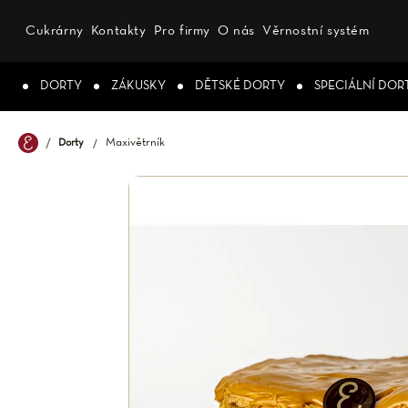
Přejít
na
Cukrárny
Kontakty
Pro firmy
O nás
Věrnostní systém
obsah
DORTY
ZÁKUSKY
DĚTSKÉ DORTY
SPECIÁLNÍ DOR
Maxivětrník
Dorty