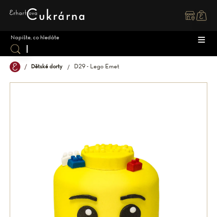
Přejít
na
obsah
D29 - Lego Emet
Dětské dorty
DOR
ZÁK
DĚT
SPEC
SVAT
MAK
OSTA
ZMR