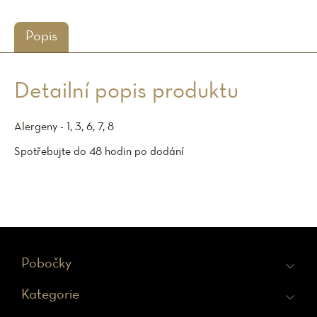
Popis
Detailní popis produktu
Alergeny - 1, 3, 6, 7, 8
Spotřebujte do 48 hodin po dodání
Z
Pobočky
á
Kategorie
p