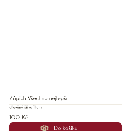
Zápich Všechno nejlepší
dřevěný, šířka 11 cm
100 Kč
Do košíku