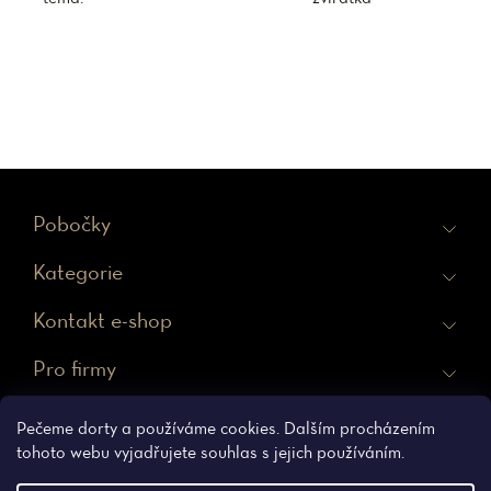
Z
Pobočky
á
Kategorie
p
a
Kontakt e-shop
t
Pro firmy
í
Ochrana osobních údajů
Obchodní podmínky
Pečeme dorty a používáme cookies. Dalším procházením
tohoto webu vyjadřujete souhlas s jejich používáním.