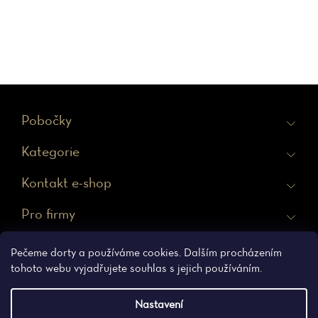
Z
Pobočky
á
Kategorie
p
a
Kontakt e-shop
t
Pro firmy
í
Ochrana osobních údajů
Obchodní podmínky
Pečeme dorty a používáme cookies. Dalším procházením
tohoto webu vyjadřujete souhlas s jejich používáním.
Nastavení
Vytvořil Shoptet