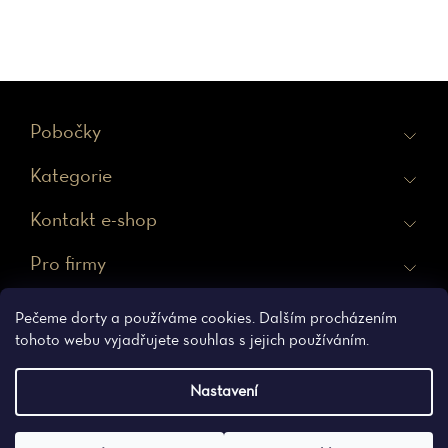
Z
Pobočky
á
Kategorie
p
a
Kontakt e-shop
t
Pro firmy
í
Ochrana osobních údajů
Obchodní podmínky
Pečeme dorty a používáme cookies. Dalším procházením
tohoto webu vyjadřujete souhlas s jejich používáním.
Nastavení
Vytvořil Shoptet