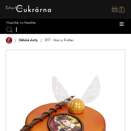
Přejít
na
obsah
D17 - Harry Potter
Dětské dorty
DOR
ZÁK
DĚT
SPEC
SVAT
MAK
OSTA
ZMR