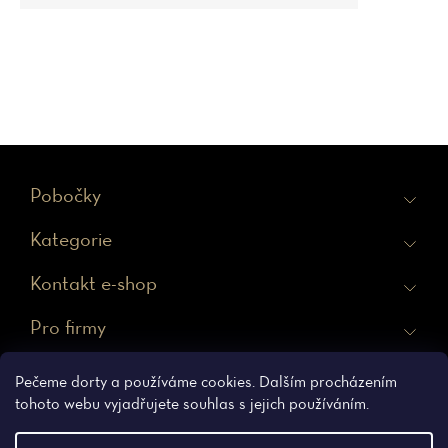
Z
Pobočky
á
Kategorie
p
a
Kontakt e-shop
t
Pro firmy
í
Ochrana osobních údajů
Obchodní podmínky
Pečeme dorty a používáme cookies. Dalším procházením
tohoto webu vyjadřujete souhlas s jejich používáním.