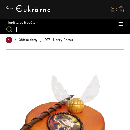
Přejít
na
obsah
D17 - Harry Potter
Dětské dorty
DOR
ZÁK
DĚT
SPEC
SVAT
MAK
OSTA
ZMR