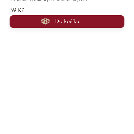
Do poznámky uveďte požadované číslo/čísla
39 Kč
Do košíku