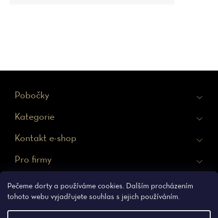
Z
Pobočky
á
Kategorie
p
a
Kontakt e-shop
t
Pro firmy
í
Ochrana osobních údajů
Obchodní podmínky
Pečeme dorty a používáme cookies. Dalším procházením
tohoto webu vyjadřujete souhlas s jejich používáním.