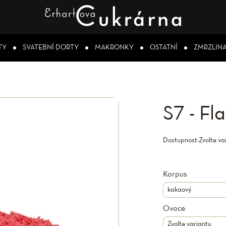
TY
SVATEBNÍ DORTY
MAKRONKY
OSTATNÍ
ZMRZLIN
S7 - F
Dostupnost:
Zvolte va
Korpus
Ovoce