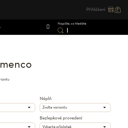
Přihlášení
Nákupn
košík
A
lamenco
riantu
Náplň
Bezlepkové provedení