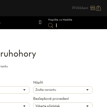
Přihlášení
Nákupn
košík
A
Druhohory
riantu
Náplň
Bezlepkové provedení