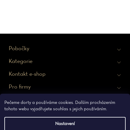
Z
Pobočky
á
Kategorie
p
a
Kontakt e-shop
t
Pro firmy
í
Ochrana osobních údajů
Obchodní podmínky
Pečeme dorty a používáme cookies. Dalším procházením
tohoto webu vyjadřujete souhlas s jejich používáním.
Nastavení
Vytvořil Shoptet