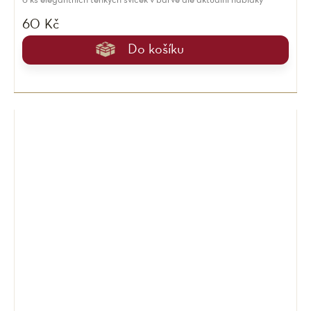
6 ks elegantních tenkých svíček v barvě dle aktuální nabídky
60 Kč
Do košíku