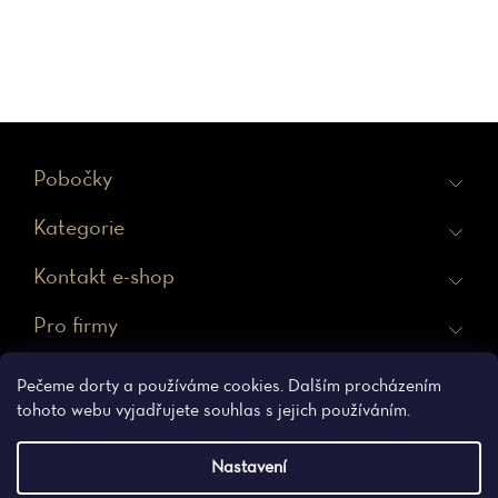
Z
Pobočky
á
Kategorie
p
a
Kontakt e-shop
t
Pro firmy
í
Ochrana osobních údajů
Obchodní podmínky
Pečeme dorty a používáme cookies. Dalším procházením
tohoto webu vyjadřujete souhlas s jejich používáním.
Nastavení
Vytvořil Shoptet