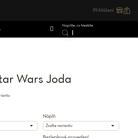
Přihlášení
Nákupn
košík
A
Star Wars Joda
riantu
Náplň
Bezlepkové provedení