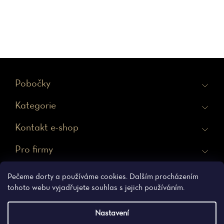
Z
Pobočky
á
Kategorie
p
a
Kontakt e-shop
t
Pro firmy
í
Ochrana osobních údajů
Obchodní podmínky
Pečeme dorty a používáme cookies. Dalším procházením
tohoto webu vyjadřujete souhlas s jejich používáním.
Nastavení
Vytvořil Shoptet