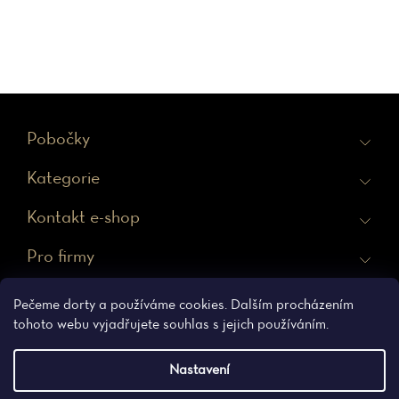
Z
Pobočky
á
Kategorie
p
a
Kontakt e-shop
t
Pro firmy
í
Ochrana osobních údajů
Obchodní podmínky
Pečeme dorty a používáme cookies. Dalším procházením
tohoto webu vyjadřujete souhlas s jejich používáním.
Nastavení
Vytvořil Shoptet