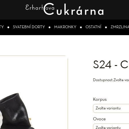
TY
SVATEBNÍ DORTY
MAKRONKY
OSTATNÍ
ZMRZLIN
S24 - 
Dostupnost:
Zvolte va
Korpus
Ovoce