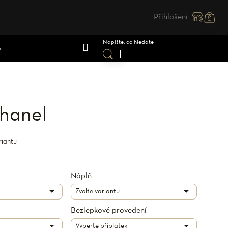
Přihlášení
Nákupn
košík
A
Chanel
riantu
Náplň
Bezlepkové provedení