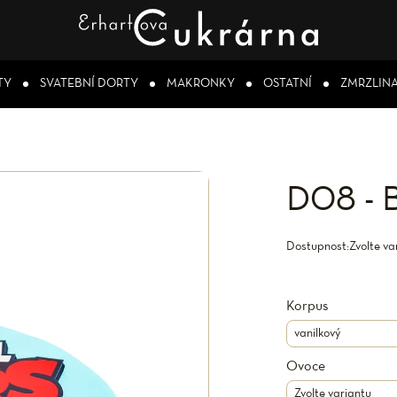
TY
SVATEBNÍ DORTY
MAKRONKY
OSTATNÍ
ZMRZLIN
D08 - B
Dostupnost:
Zvolte va
Korpus
Ovoce