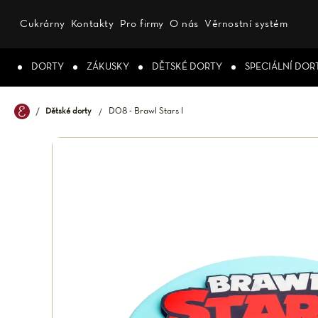
Přejít
na
Cukrárny
Kontakty
Pro firmy
O nás
Věrnostní systém
obsah
DORTY
ZÁKUSKY
DĚTSKÉ DORTY
SPECIÁLNÍ DOR
D08 - Brawl Stars I
Dětské dorty