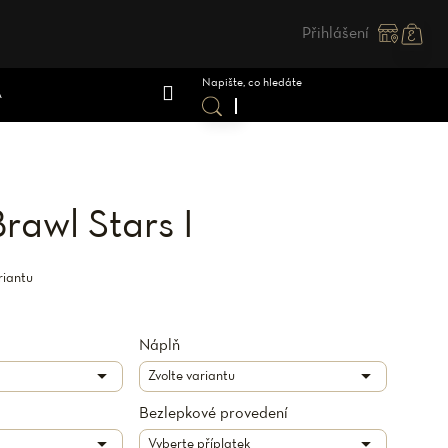
Přihlášení
Nákupn
košík
A
rawl Stars I
riantu
Náplň
Bezlepkové provedení