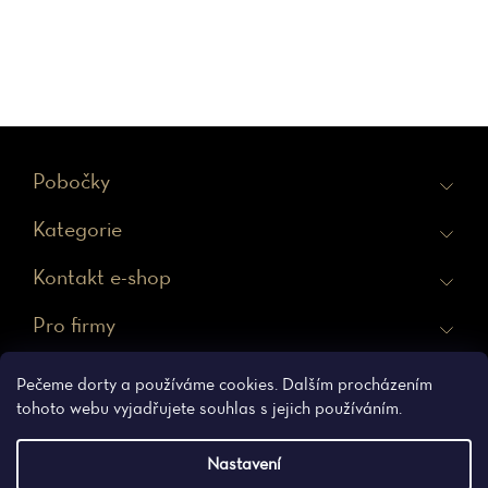
Z
Pobočky
á
Kategorie
p
a
Kontakt e-shop
t
Pro firmy
í
Ochrana osobních údajů
Obchodní podmínky
Pečeme dorty a používáme cookies. Dalším procházením
tohoto webu vyjadřujete souhlas s jejich používáním.
Nastavení
Vytvořil Shoptet