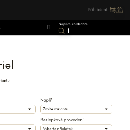
Přihlášení
Nákupn
košík
A
riel
riantu
Náplň
Bezlepkové provedení