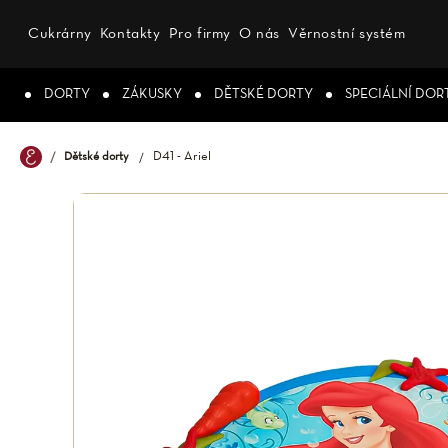
Přejít
na
Cukrárny
Kontakty
Pro firmy
O nás
Věrnostní systém
obsah
DORTY
ZÁKUSKY
DĚTSKÉ DORTY
SPECIÁLNÍ DOR
D41 - Ariel
Dětské dorty