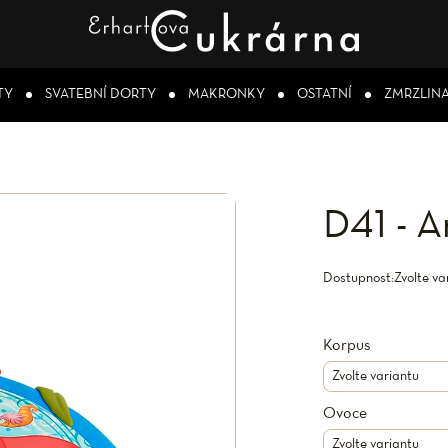
TY
SVATEBNÍ DORTY
MAKRONKY
OSTATNÍ
ZMRZLIN
D41 - A
Dostupnost:
Zvolte va
Korpus
Ovoce