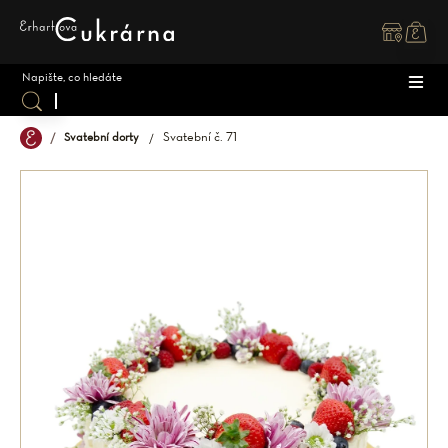
Přejít
na
obsah
Svatební č. 71
Svatební dorty
DOR
ZÁK
DĚT
SPEC
SVAT
MAK
OSTA
ZMR