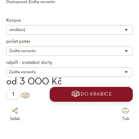
Dostupnost:
Zvolte variantu
Korpus
počet pater
náplň - svatební dorty
od
3 000 Kč
DO KRABICE
Sdílet
Tisk