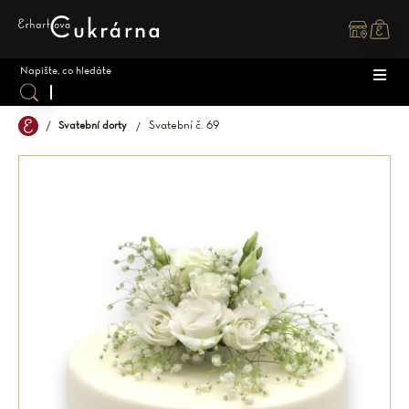
Přejít
na
obsah
Svatební č. 69
Svatební dorty
DOR
ZÁK
DĚT
SPEC
SVAT
MAK
OSTA
ZMR