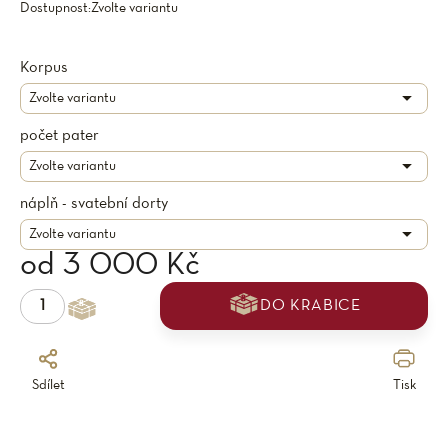
Dostupnost:
Zvolte variantu
Korpus
počet pater
náplň - svatební dorty
od
3 000 Kč
DO KRABICE
Sdílet
Tisk